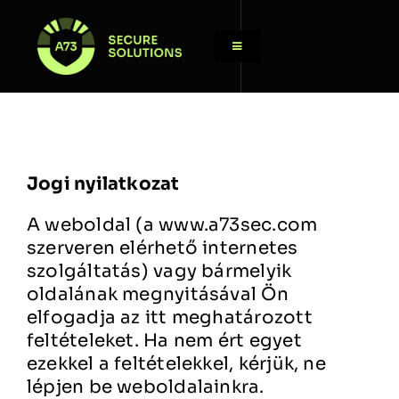
Skip
to
Toggle
content
Navigation
Megoldásaink
Csapatunk
Jogi nyilatkozat
Kapcsolat
A weboldal (a www.a73sec.com
szerveren elérhető internetes
Nyelv
szolgáltatás) vagy bármelyik
oldalának megnyitásával Ön
elfogadja az itt meghatározott
feltételeket. Ha nem ért egyet
ezekkel a feltételekkel, kérjük, ne
lépjen be weboldalainkra.