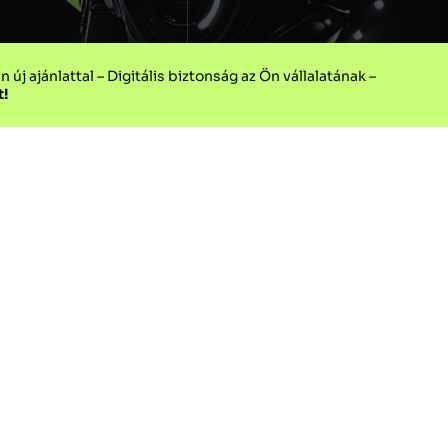
j ajánlattal – Digitális biztonság az Ön vállalatának –
t!