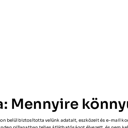
a: Mennyire könnyű
 belül biztosította velünk adatait, eszközeit és e-mail kom
inden pillanatban teljes átláthatóságot élvezett, és nem ke