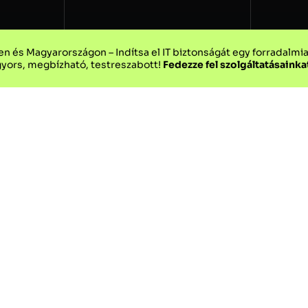
n és Magyarországon – Indítsa el IT biztonságát egy forradalmian ú
yors, megbízható, testreszabott!
Fedezze fel szolgáltatásainka