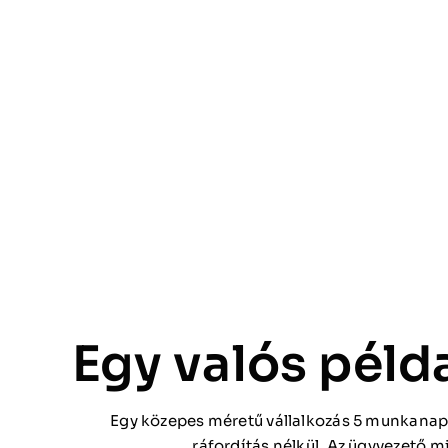
Egy valós péld
Egy közepes méretű vállalkozás 5 munkanapon
ráfordítás nélkül. Az ügyvezető m