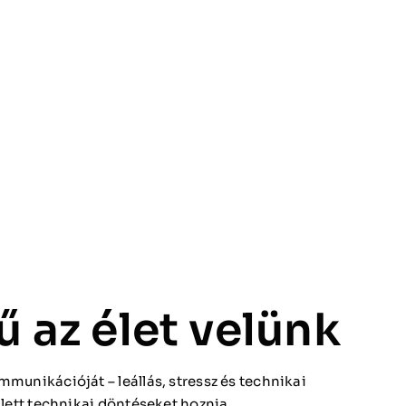
 az élet velünk
munikációját – leállás, stressz és technikai
llett technikai döntéseket hoznia.